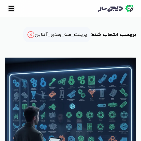
رچسب: پرینت_سه_بعدی_آنلاین
نحوه ثبت سفارش
نمونه‌کارها
برچسب انتخاب شده
:
پرینت_سه_بعدی_آنلاین
دانشنامه
ارتباط با ما
سبد خرید
سفارش آنلاین
ثبت نام | ورود