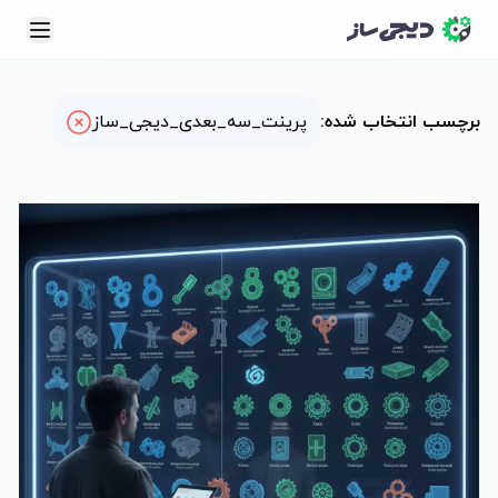
رچسب: پرینت_سه_بعدی_دیجی_ساز
نحوه ثبت سفارش
نمونه‌کارها
برچسب انتخاب شده
:
پرینت_سه_بعدی_دیجی_ساز
دانشنامه
ارتباط با ما
سبد خرید
سفارش آنلاین
ثبت نام | ورود